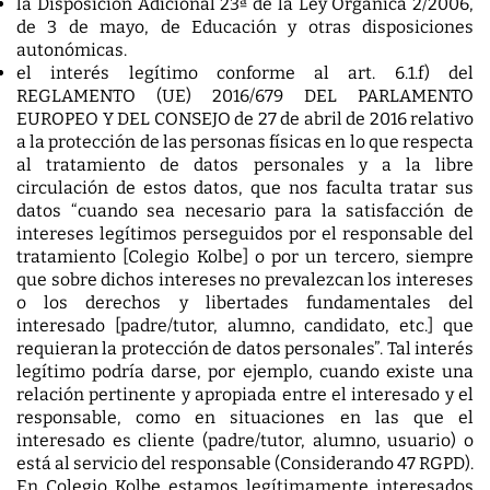
la Disposición Adicional 23ª de la Ley Orgánica 2/2006,
de 3 de mayo, de Educación y otras disposiciones
autonómicas.
el interés legítimo conforme al art. 6.1.f) del
REGLAMENTO (UE) 2016/679 DEL PARLAMENTO
EUROPEO Y DEL CONSEJO de 27 de abril de 2016 relativo
a la protección de las personas físicas en lo que respecta
al tratamiento de datos personales y a la libre
circulación de estos datos, que nos faculta tratar sus
datos “cuando sea necesario para la satisfacción de
intereses legítimos perseguidos por el responsable del
tratamiento [Colegio Kolbe] o por un tercero, siempre
que sobre dichos intereses no prevalezcan los intereses
o los derechos y libertades fundamentales del
interesado [padre/tutor, alumno, candidato, etc.] que
requieran la protección de datos personales”. Tal interés
legítimo podría darse, por ejemplo, cuando existe una
relación pertinente y apropiada entre el interesado y el
responsable, como en situaciones en las que el
interesado es cliente (padre/tutor, alumno, usuario) o
está al servicio del responsable (Considerando 47 RGPD).
En Colegio Kolbe estamos legítimamente interesados