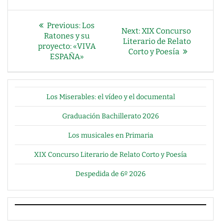
NAVEGACIÓN
Previous
Previous:
Los
Next
Next:
XIX Concurso
DE
post:
Ratones y su
post:
Literario de Relato
proyecto: «VIVA
ENTRADAS
Corto y Poesía
ESPAÑA»
Los Miserables: el vídeo y el documental
Graduación Bachillerato 2026
Los musicales en Primaria
XIX Concurso Literario de Relato Corto y Poesía
Despedida de 6º 2026