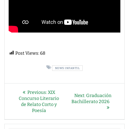
Post Views:
68
NEWS INFANTIL
NAVEGACIÓN
Previous
Previous:
XIX
Next
Next:
Graduación
DE
post:
Concurso Literario
post:
Bachillerato 2026
de Relato Corto y
ENTRADAS
Poesía